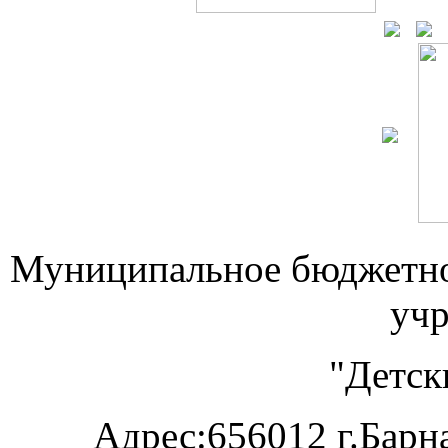
Муниципальное бюджетно
уч
"Детск
А
дрес:656012 г.Барна