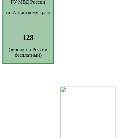
ГУ МВД России
по Алтайскому краю
128
(звонок по России
бесплатный)