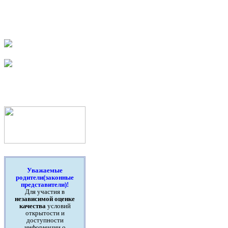
Уважаемые
родители(законные
представители)!
Для участия в
независимой оценке
качества
условий
открытости и
доступности
информации о